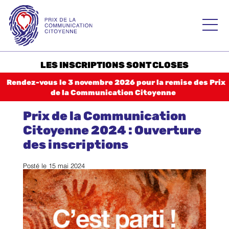
Skip
to
Prix de la
content
Communication
Citoyenne – PCC
LES INSCRIPTIONS SONT CLOSES
Accueil
Rendez-vous le 3 novembre 2026 pour la remise des Prix
de la Communication Citoyenne
Palmarès 2025
Prix de la Communication
2024
Citoyenne 2024 : Ouverture
2023
des inscriptions
Histoire
Posté le
15 mai 2024
Règlement
Catégories
CATÉGORIE 1 Consommation responsable