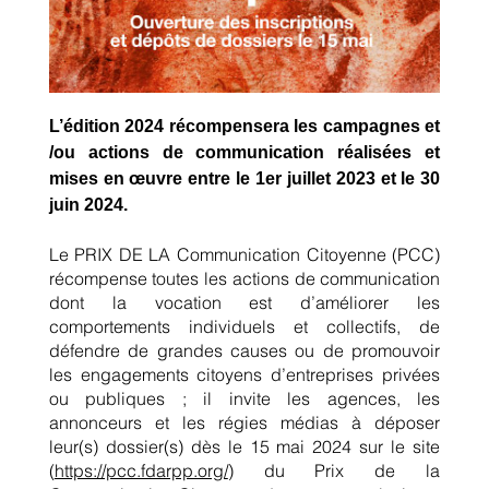
CATÉGORIE 2 Droits de l’homme
CATÉGORIE 3 Progrès social / Solidarité
L’édition 2024 récompensera les campagnes et
CATÉGORIE 4 Santé publique
/ou actions de communication réalisées et
Inscription
mises en œuvre entre le 1er juillet 2023 et le 30
juin 2024.
Le PRIX DE LA Communication Citoyenne (PCC)
récompense toutes les actions de communication
dont la vocation est d’améliorer les
comportements individuels et collectifs, de
défendre de grandes causes ou de promouvoir
les engagements citoyens d’entreprises privées
ou publiques ; il invite les agences, les
annonceurs et les régies médias à déposer
leur(s) dossier(s) dès le 15 mai 2024 sur le site
(
https://pcc.fdarpp.org/
) du Prix de la