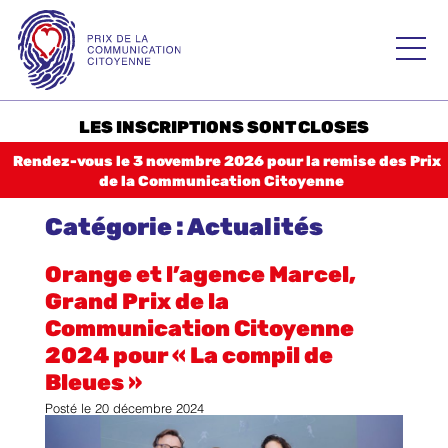
Skip
to
Prix de la
content
Communication
Citoyenne – PCC
LES INSCRIPTIONS SONT CLOSES
Accueil
Rendez-vous le 3 novembre 2026 pour la remise des Prix
de la Communication Citoyenne
Palmarès 2025
Catégorie :
Actualités
2024
2023
Orange et l’agence Marcel,
Grand Prix de la
Histoire
Communication Citoyenne
Règlement
2024 pour « La compil de
Bleues »
Catégories
Posté le
20 décembre 2024
CATÉGORIE 1 Consommation responsable