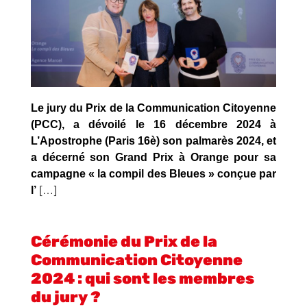
CATÉGORIE 2 Droits de l’homme
CATÉGORIE 3 Progrès social / Solidarité
CATÉGORIE 4 Santé publique
Inscription
Le jury du Prix de la Communication Citoyenne
(PCC), a dévoilé le 16 décembre 2024 à
L’Apostrophe (Paris 16è) son palmarès 2024, et
a décerné son Grand Prix à
Orange
pour sa
campagne
« la compil des Bleues »
conçue par
l’
[…]
Cérémonie du Prix de la
Communication Citoyenne
2024 : qui sont les membres
du jury ?