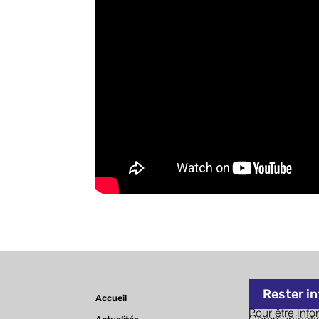
CATÉGORIE 2 Droits de l’homme
CATÉGORIE 3 Progrès social / Solidarité
CATÉGORIE 4 Santé publique
Inscription
Rester i
Accueil
Pour être info
Communicatio