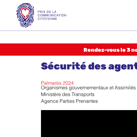
Skip
to
Prix de la
content
Communication
Citoyenne – PCC
Accueil
Rendez-vous le 3 n
Palmarès 2025
Sécurité des agen
2024
2023
Palmarès 2024
Organismes gouvernementaux et Assimilés
Histoire
Ministère des Transports
Agence Parties Prenantes
Règlement
Catégories
CATÉGORIE 1 Consommation responsable