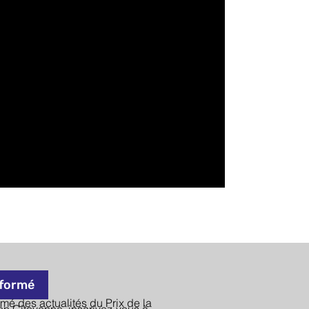
nformé
rmé des actualités du Prix de la
n Citoyenne, inscrivez-vous à