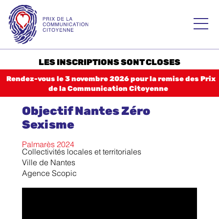
Skip
to
Prix de la
content
Communication
Citoyenne – PCC
LES INSCRIPTIONS SONT CLOSES
Accueil
Rendez-vous le 3 novembre 2026 pour la remise des Prix
de la Communication Citoyenne
Palmarès 2025
Objectif Nantes Zéro
2024
Sexisme
2023
Palmarès 2024
Histoire
Collectivités locales et territoriales
Ville de Nantes
Règlement
Agence Scopic
Catégories
CATÉGORIE 1 Consommation responsable