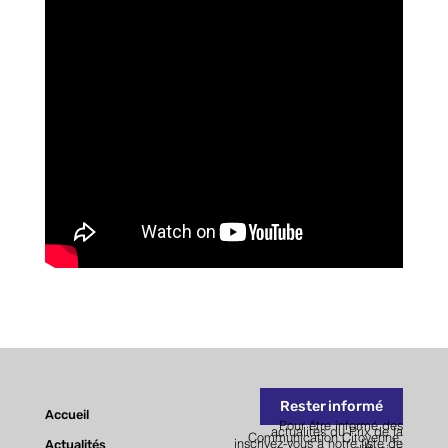
CATÉGORIE 2 Droits de l’homme
CATÉGORIE 3 Progrès social / Solidarité
CATÉGORIE 4 Santé publique
Inscription
Rester informé
Accueil
Pour être informé des
actualités du Prix de la
Communication Citoyenne,
Actualités
inscrivez-vous à notre liste de