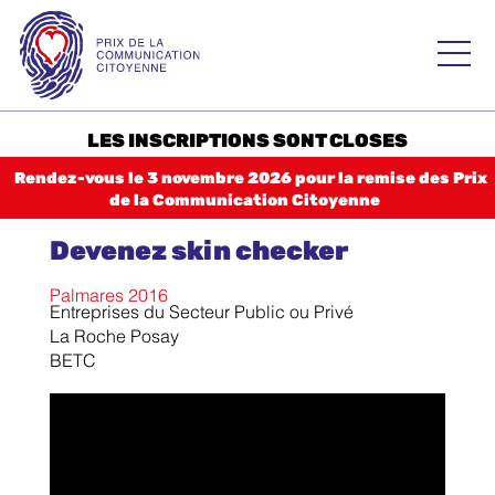
Skip
to
Prix de la
content
Communication
Citoyenne – PCC
LES INSCRIPTIONS SONT CLOSES
Accueil
Rendez-vous le 3 novembre 2026 pour la remise des Prix
de la Communication Citoyenne
Palmarès 2025
Devenez skin checker
2024
2023
Palmares 2016
Entreprises du Secteur Public ou Privé
La Roche Posay
Histoire
BETC
Règlement
Catégories
CATÉGORIE 1 Consommation responsable