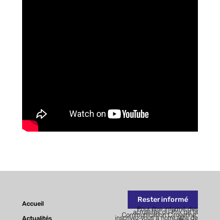
CATÉGORIE 2 Droits de l’homme
CATÉGORIE 3 Progrès social / Solidarité
CATÉGORIE 4 Santé publique
Inscription
Rester informé
Accueil
Pour être informé des
actualités du Prix de la
Communication Citoyenne,
Actualités
inscrivez-vous à notre liste de