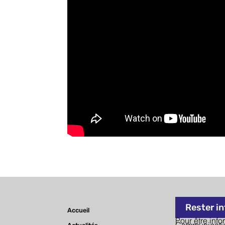
CATÉGORIE 2 Droits de l’homme
CATÉGORIE 3 Progrès social / Solidarité
CATÉGORIE 4 Santé publique
Inscription
Rester i
Accueil
Pour être info
Communicatio