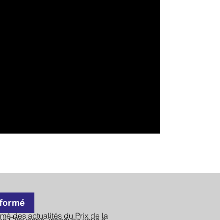
nformé
rmé des actualités du Prix de la
n Citoyenne, inscrivez-vous à